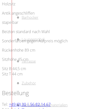
Holzsitz
Antik angeschliffen
Barhocker
stapelbar
Beizton standard nach Wahl
Loungemöbel
Sonderfarben gegen Aufpreis möglich
Rückenhöhe 89 cm
Sitzhöhe 45 cm
Terrasse
Sitz B 44,5 cm
Sitz T 44 cm
Zubehör
Bestellung
Tel:
+49 (0) 30 | 56 82 14 67
Farben & Bezugsmaterialien