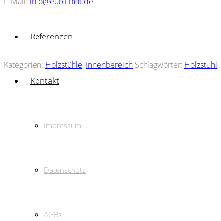
E-Mail:
info@euro-mat.de
Referenzen
Kategorien:
Holzstühle
,
Innenbereich
Schlagwörter:
Holzstuhl
,
Kontakt
Impressum
Holzstuhl Stella
€
109.00
Holzstuhl Monza
Datenschutz
€
139.00
Holzstuhl Rocio
AGBs