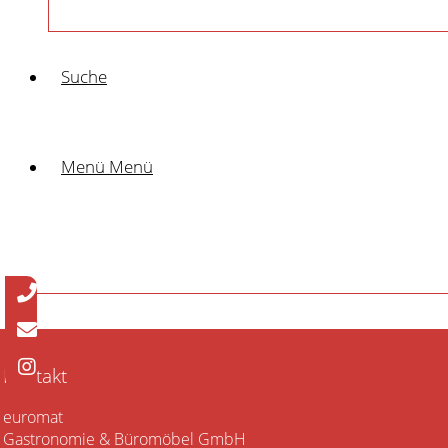
€
139.00
Holzstuhl Torino
Suche
€
179.00
Polsterstuhl Lina
Menü
Menü
€
139.00
Kontakt
euromat
Gastronomie & Büromöbel GmbH