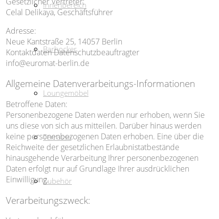
Gesetzlicher Vertreter:
Innenbereich
Celal Delikaya, Geschäftsführer
Adresse:
Neue Kantstraße 25, 14057 Berlin
Barhocker
Kontaktdaten Datenschutzbeauftragter
info@euromat-berlin.de
Allgemeine Datenverarbeitungs-Informationen
Loungemöbel
Betroffene Daten:
Personenbezogene Daten werden nur erhoben, wenn Sie
uns diese von sich aus mitteilen. Darüber hinaus werden
keine personenbezogenen Daten erhoben. Eine über die
Terrasse
Reichweite der gesetzlichen Erlaubnistatbestände
hinausgehende Verarbeitung Ihrer personenbezogenen
Daten erfolgt nur auf Grundlage Ihrer ausdrücklichen
Einwilligung.
Zubehör
Verarbeitungszweck: