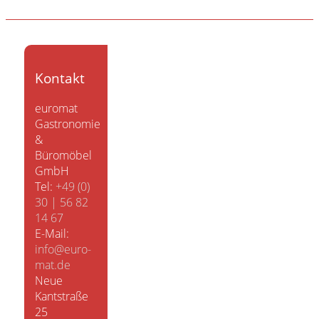
Kontakt
euromat
Gastronomie
&
Büromöbel
GmbH
Tel:
+49 (0)
30 | 56 82
14 67
E-Mail:
info@euro-
mat.de
Neue
Kantstraße
25