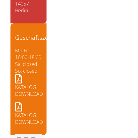
14057
Berlin
Geschäftszeiten
Mo-Fr:
10:00-18:00
Sa: closed
So: closed
KATALOG
DOWNLOAD
KATALOG
DOWNLOAD