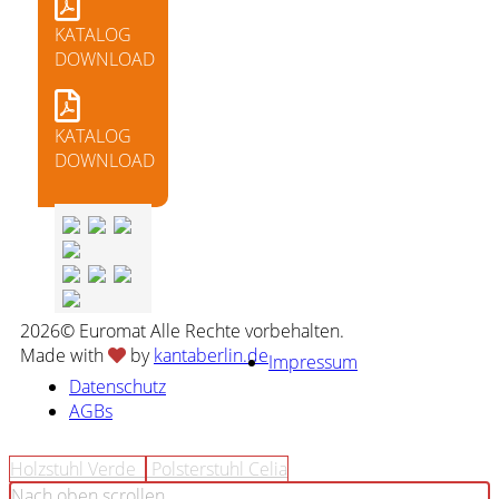
KATALOG
DOWNLOAD
KATALOG
DOWNLOAD
2026© Euromat Alle Rechte vorbehalten.
Made with
by
kantaberlin.de
Impressum
Datenschutz
AGBs
Holzstuhl Verde
Polsterstuhl Celia
Nach oben scrollen