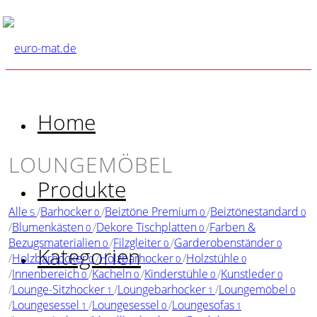
Home
LOUNGEMÖBEL
Produkte
Alle
/
Barhocker
/
Beiztöne Premium
/
Beiztönestandard
5
0
0
0
/
Blumenkästen
/
Dekore Tischplatten
/
Farben &
0
0
Bezugsmaterialien
/
Filzgleiter
/
Garderobenständer
0
0
0
Kategorien
/
Holzbarhocker
/
Holzbarhocker
/
Holzstühle
0
0
0
/
Innenbereich
/
Kacheln
/
Kinderstühle
/
Kunstleder
0
0
0
0
/
Lounge-Sitzhocker
/
Loungebarhocker
/
Loungemöbel
1
1
0
/
Loungesessel
/
Loungesessel
/
Loungesofas
1
0
1