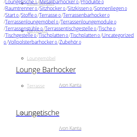
/
Loungetische
/
Metallbarhocker
/
Produkte
1
0
0
Innenbereich
/
Raumtrenner
/
Sitzhocker
/
Sitzkissen
/
Sonnenliegen
0
0
0
0
/
Start
/
Stoffe
/
Terrasse
/
Terrassenbarhocker
0
0
0
0
/
Terrassenloungemöbel
/
Terrassenloungemodule
0
0
/
Terrassenstühle
/
Terrassentischgestelle
/
Tische
0
0
0
Barhocker
/
Tischgestelle
/
Tischplatten
/
Tischplatten
/
Uncategorized
0
0
0
/
Vollpolsterbarhocker
/
Zubehör
0
0
0
Loungemöbel
Lounge Barhocker
/
von Kanta
Terrasse
Loungetische
Zubehör
/
von Kanta