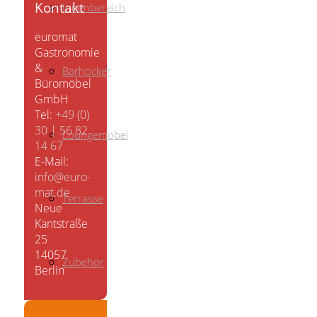
Kontakt
Innenbereich
euromat
Gastronomie
&
Barhocker
Büromöbel
GmbH
Tel:
+49 (0)
30 | 56 82
Loungemöbel
14 67
E-Mail:
info@euro-
mat.de
Terrasse
Neue
Kantstraße
25
14057
Zubehör
Berlin