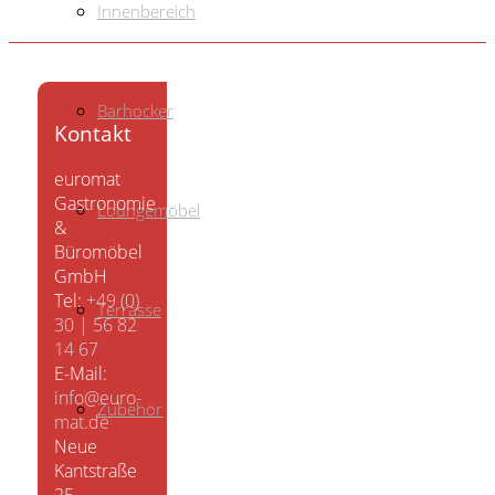
Innenbereich
Barhocker
Kontakt
euromat
Gastronomie
Loungemöbel
&
Büromöbel
GmbH
Tel:
+49 (0)
Terrasse
30 | 56 82
14 67
E-Mail:
info@euro-
Zubehör
mat.de
Neue
Kantstraße