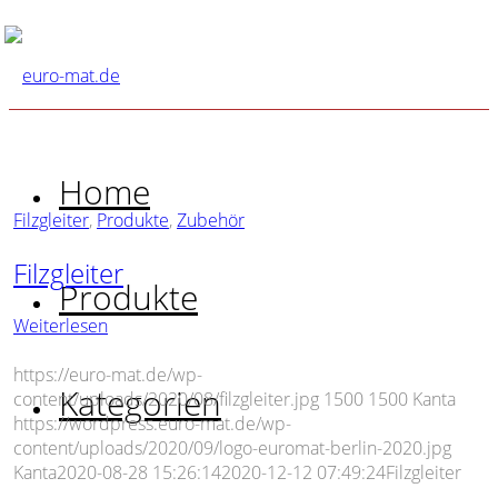
Home
Filzgleiter
,
Produkte
,
Zubehör
Filzgleiter
Produkte
Weiterlesen
https://euro-mat.de/wp-
Kategorien
content/uploads/2020/08/filzgleiter.jpg
1500
1500
Kanta
https://wordpress.euro-mat.de/wp-
content/uploads/2020/09/logo-euromat-berlin-2020.jpg
Kanta
2020-08-28 15:26:14
2020-12-12 07:49:24
Filzgleiter