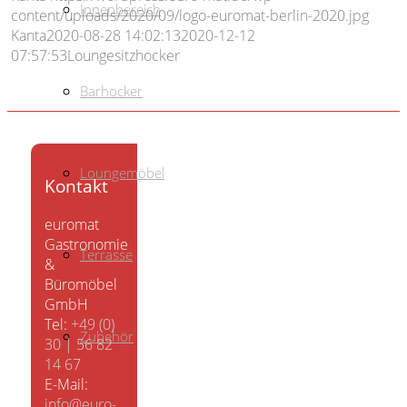
Innenbereich
content/uploads/2020/09/logo-euromat-berlin-2020.jpg
Kanta
2020-08-28 14:02:13
2020-12-12
07:57:53
Loungesitzhocker
Barhocker
Loungemöbel
Kontakt
euromat
Gastronomie
Terrasse
&
Büromöbel
GmbH
Tel:
+49 (0)
Zubehör
30 | 56 82
14 67
E-Mail:
info@euro-