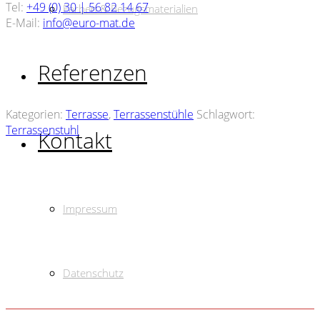
Tel:
+49 (0) 30 | 56 82 14 67
Farben & Bezugsmaterialien
E-Mail:
info@euro-mat.de
Referenzen
Kategorien:
Terrasse
,
Terrassenstühle
Schlagwort:
Terrassenstuhl
Kontakt
Impressum
Terrassenstuhl Balera Gris
€
109.00
Datenschutz