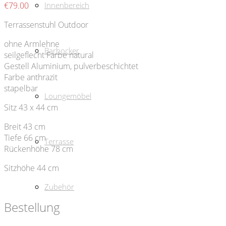
€
79.00
Innenbereich
Terrassenstuhl Outdoor
ohne Armlehne
Barhocker
seilgeflecht Farbe natural
Gestell Aluminium, pulverbeschichtet
Farbe anthrazit
stapelbar
Loungemöbel
Sitz 43 x 44 cm
Breit 43 cm
Tiefe 66 cm
Terrasse
Rückenhöhe 78 cm
Sitzhöhe 44 cm
Zubehör
Bestellung