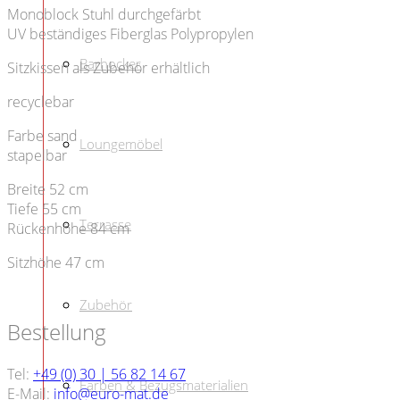
Monoblock Stuhl durchgefärbt
UV beständiges Fiberglas Polypropylen
Barhocker
Sitzkissen als Zubehör erhältlich
recyclebar
Farbe sand
Loungemöbel
stapelbar
Breite 52 cm
Tiefe 55 cm
Terrasse
Rückenhöhe 84 cm
Sitzhöhe 47 cm
Zubehör
Bestellung
Tel:
+49 (0) 30 | 56 82 14 67
Farben & Bezugsmaterialien
E-Mail:
info@euro-mat.de