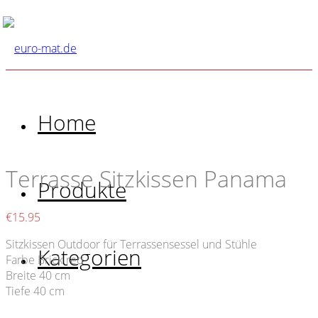
Home
Terrasse Sitzkissen Panama
Produkte
€
15.95
Sitzkissen Outdoor für Terrassensessel und Stühle
Kategorien
Farbe Brick red
Breite 40 cm
Tiefe 40 cm