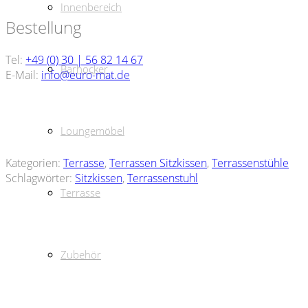
Innenbereich
Bestellung
Tel:
+49 (0) 30 | 56 82 14 67
Barhocker
E-Mail:
info@euro-mat.de
Loungemöbel
Kategorien:
Terrasse
,
Terrassen Sitzkissen
,
Terrassenstühle
Schlagwörter:
Sitzkissen
,
Terrassenstuhl
Terrasse
Zubehör
Terrassenstuhl Balera Gris