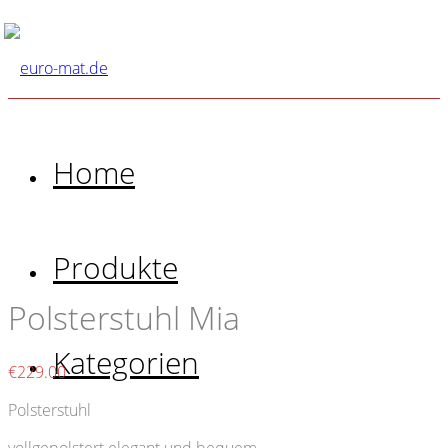
Home
Produkte
Polsterstuhl Mia
Kategorien
€
229.00
Polsterstuhl
vollgepolstert elegant und bequem