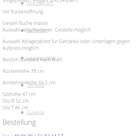
Innenbereich
mit Rückenöffnung
Gestell Buche massiv
Auswahl verschiedener Gestelle möglich
Barhocker
Auswahl Ablagetablett für Getränke oder Unterlagen gegen
Aufpreis möglich
Loungemöbel
Beizton standard nach Wahl
Rückenhöhe 78 cm
Armlehnenhöhe 66,5 cm
Terrasse
Sitzhöhe 47 cm
Sitz B 52 cm
Sitz T 46 cm
Zubehör
Bestellung