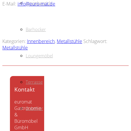
Innenbereich
E-Mail:
info@euro-mat.de
Barhocker
Kategorien:
Innenbereich
,
Metallstühle
Schlagwort:
Metallstühle
Loungemöbel
Terrasse
Kontakt
euromat
Gastronomie
Zubehör
&
Büromöbel
GmbH