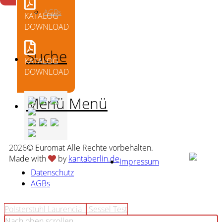
AGBs
KATALOG
DOWNLOAD
Suche
KATALOG
DOWNLOAD
Menü
Menü
2026© Euromat Alle Rechte vorbehalten.
Made with
by
kantaberlin.de
Impressum
Datenschutz
AGBs
Polsterstuhl Laurencia
Sessel Test
Nach oben scrollen