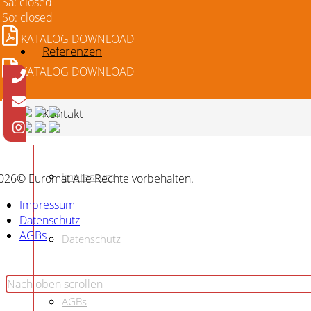
Sa: closed
So: closed
KATALOG DOWNLOAD
Referenzen
KATALOG DOWNLOAD
Kontakt
Impressum
026© Euromat Alle Rechte vorbehalten.
Impressum
Datenschutz
AGBs
Datenschutz
Nach oben scrollen
AGBs