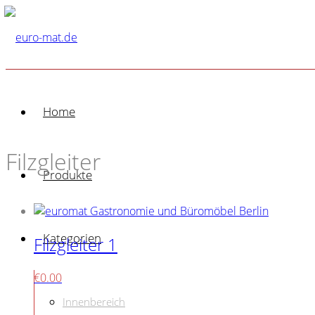
Home
Filzgleiter
Produkte
Kategorien
Filzgleiter 1
€
0.00
Innenbereich