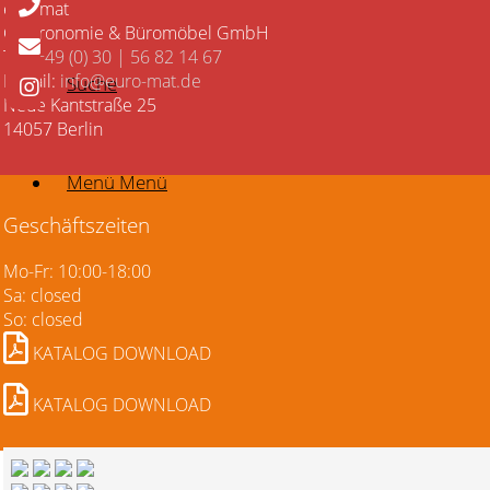
euromat
Gastronomie & Büromöbel GmbH
Tel:
+49 (0) 30 | 56 82 14 67
E-Mail:
info@euro-mat.de
Suche
Neue Kantstraße 25
14057 Berlin
Menü
Menü
Geschäftszeiten
Mo-Fr: 10:00-18:00
Sa: closed
So: closed
KATALOG DOWNLOAD
KATALOG DOWNLOAD