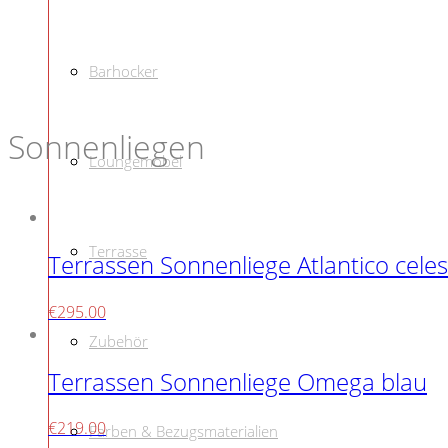
Barhocker
Sonnenliegen
Loungemöbel
Terrasse
Terrassen Sonnenliege Atlantico celes
€
295.00
Zubehör
Terrassen Sonnenliege Omega blau
€
219.00
Farben & Bezugsmaterialien