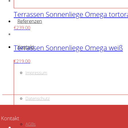
Terrassen Sonnenliege Omega tortor
Referenzen
€
239.00
Terrassen Sonnenliege Omega weiß
Kontakt
€
219.00
Impressum
Datenschutz
Kontakt
AGBs